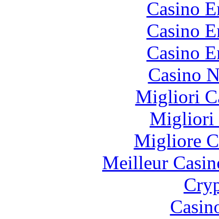
Casino E
Casino E
Casino E
Casino 
Migliori 
Migliori
Migliore 
Meilleur Casin
Cryp
Casin